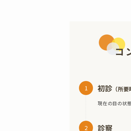
コ
初診
（所要
現在の目の状
診察