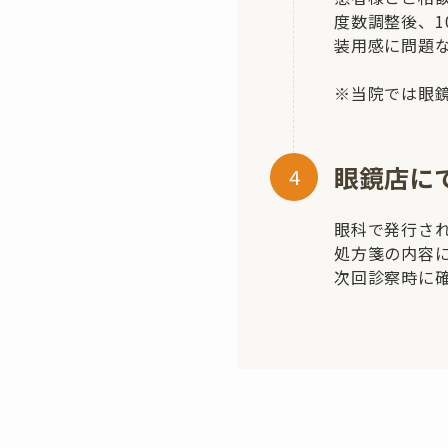
度数調整後、1
装用感に問題
※当院では眼
眼鏡店に
眼科で発行さ
処方箋の内容
次回診察時に