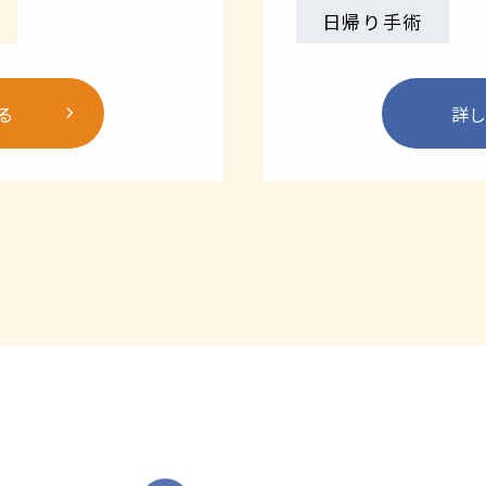
日帰り手術
る
詳し