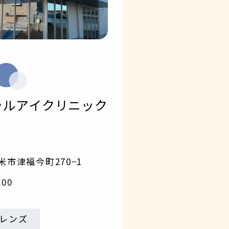
ラル
アイクリニック
1
市津福今町270−1
200
レンズ